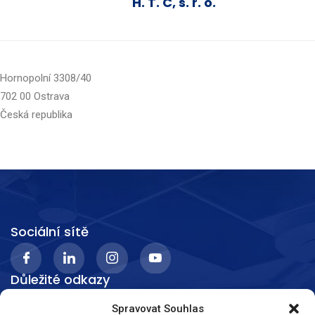
H. T. C, s. r. o.
Hornopolní 3308/40
702 00 Ostrava
Česká republika
Sociální sítě
Důležité odkazy
Spravovat Souhlas
O nás