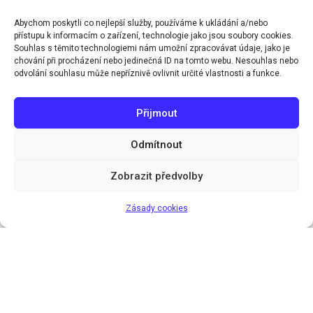
Naše služby
Abychom poskytli co nejlepší služby, používáme k ukládání a/nebo
Novinky a aktuality
přístupu k informacím o zařízení, technologie jako jsou soubory cookies.
Souhlas s těmito technologiemi nám umožní zpracovávat údaje, jako je
Kontakt
chování při procházení nebo jedinečná ID na tomto webu. Nesouhlas nebo
odvolání souhlasu může nepříznivě ovlivnit určité vlastnosti a funkce.
Přijmout
Zahraniční partneři
Odmítnout
Proteor Groups: International
Zobrazit předvolby
Proteor Groups: France
Proteor Groups: Germany
Zásady cookies
Proteor Groups: United States