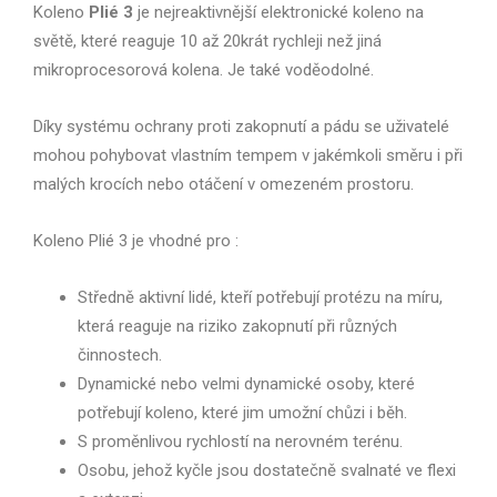
Koleno
Plié 3
je nejreaktivnější elektronické koleno na
světě, které reaguje 10 až 20krát rychleji než jiná
mikroprocesorová kolena. Je také voděodolné.
Díky systému ochrany proti zakopnutí a pádu se uživatelé
mohou pohybovat vlastním tempem v jakémkoli směru i při
malých krocích nebo otáčení v omezeném prostoru.
Koleno Plié 3 je vhodné pro :
Středně aktivní lidé, kteří potřebují protézu na míru,
která reaguje na riziko zakopnutí při různých
činnostech.
Dynamické nebo velmi dynamické osoby, které
potřebují koleno, které jim umožní chůzi i běh.
S proměnlivou rychlostí na nerovném terénu.
Osobu, jehož kyčle jsou dostatečně svalnaté ve flexi