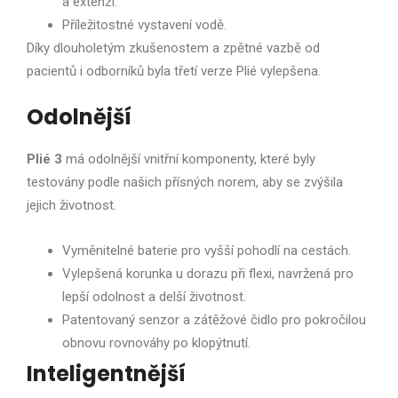
a extenzi.
Příležitostné vystavení vodě.
Díky dlouholetým zkušenostem a zpětné vazbě od
pacientů i odborníků byla třetí verze Plié vylepšena.
Odolnější
Plié 3
má odolnější vnitřní komponenty, které byly
testovány podle našich přísných norem, aby se zvýšila
jejich životnost.
Vyměnitelné baterie pro vyšší pohodlí na cestách.
Vylepšená korunka u dorazu při flexi, navržená pro
lepší odolnost a delší životnost.
Patentovaný senzor a zátěžové čidlo pro pokročilou
obnovu rovnováhy po klopýtnutí.
Inteligentnější