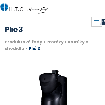
Plié 3
Produktové řady >
Protézy
>
Kotníky a
chodidla
>
Plié 3