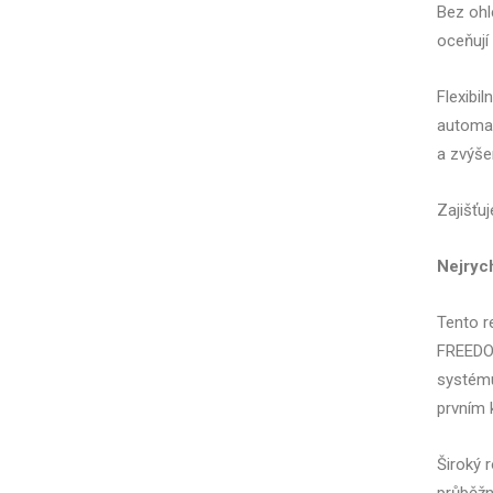
Bez ohl
oceňují 
Flexibi
automat
a zvýšen
Zajišťu
Nejrych
Tento r
FREEDOM
systému
prvním 
Široký 