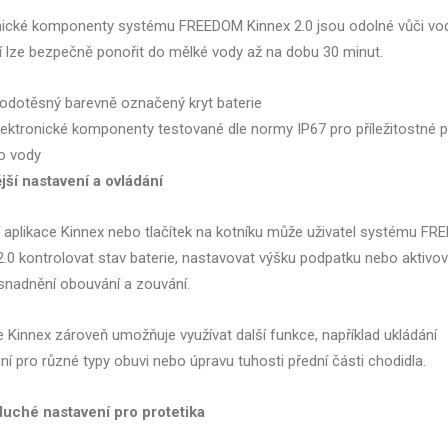
nické komponenty systému FREEDOM Kinnex 2.0 jsou odolné vůči vo
í lze bezpečně ponořit do mělké vody až na dobu 30 minut.
odotěsný barevně označený kryt baterie
lektronické komponenty testované dle normy IP67 pro příležitostné 
o vody
ší nastavení a ovládání
aplikace Kinnex nebo tlačítek na kotníku může uživatel systému F
2.0 kontrolovat stav baterie, nastavovat výšku podpatku nebo aktivov
snadnění obouvání a zouvání.
e Kinnex zároveň umožňuje využívat další funkce, například ukládání
ní pro různé typy obuvi nebo úpravu tuhosti přední části chodidla.
uché nastavení pro protetika