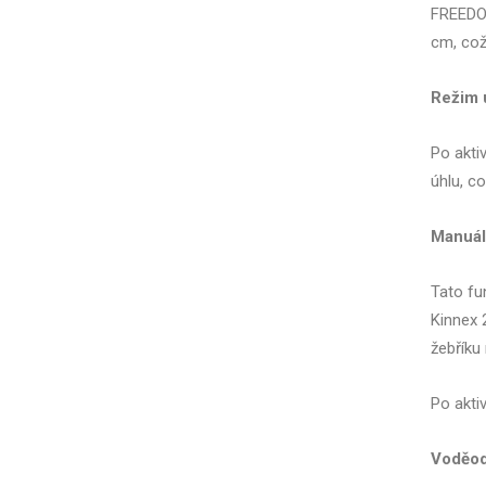
FREEDOM
cm, což
Režim 
Po akti
úhlu, c
Manuál
Tato fu
Kinnex 2
žebříku
Po akti
Voděod