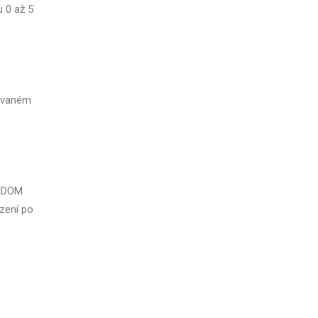
 0 až 5
dovaném
EEDOM
ezení po