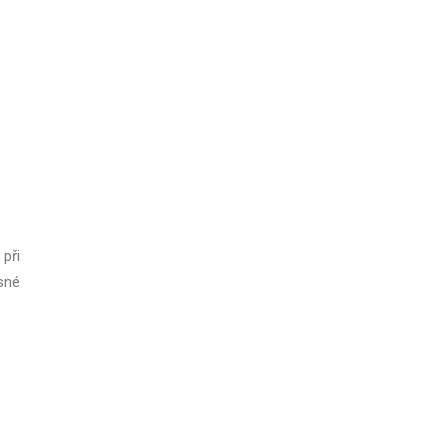
při
esné