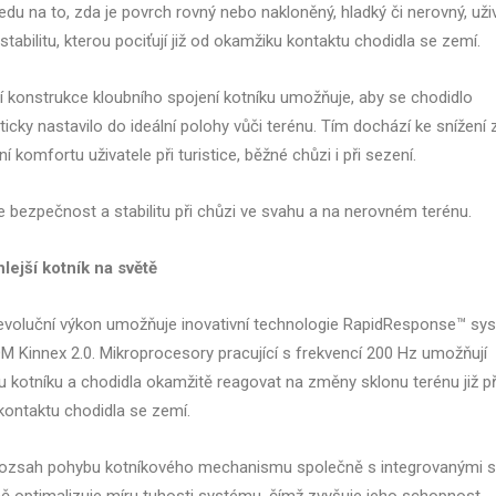
edu na to, zda je povrch rovný nebo nakloněný, hladký či nerovný, uži
stabilitu, kterou pociťují již od okamžiku kontaktu chodidla se zemí.
lní konstrukce kloubního spojení kotníku umožňuje, aby se chodidlo
icky nastavilo do ideální polohy vůči terénu. Tím dochází ke snížení z
í komfortu uživatele při turistice, běžné chůzi i při sezení.
je bezpečnost a stabilitu při chůzi ve svahu a na nerovném terénu.
lejší kotník na světě
evoluční výkon umožňuje inovativní technologie RapidResponse™ sy
 Kinnex 2.0. Mikroprocesory pracující s frekvencí 200 Hz umožňují
 kotníku a chodidla okamžitě reagovat na změny sklonu terénu již př
kontaktu chodidla se zemí.
rozsah pohybu kotníkového mechanismu společně s integrovanými 