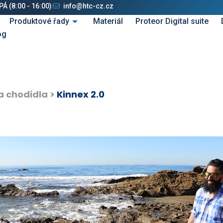
Á (8:00 - 16:00)
info@htc-cz.cz
Produktové řady
Materiál
Proteor Digital suite
og
a
chodidla
>
Kinnex 2.0