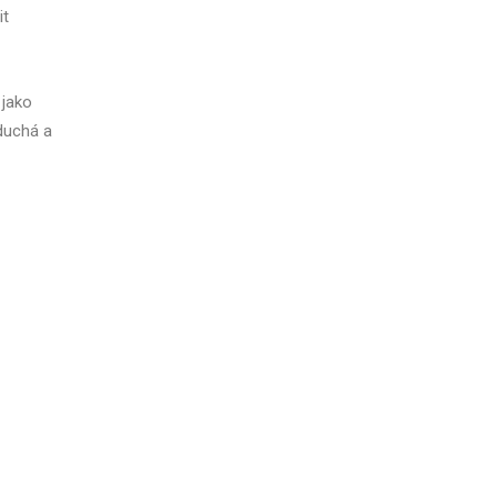
it
 jako
oduchá a