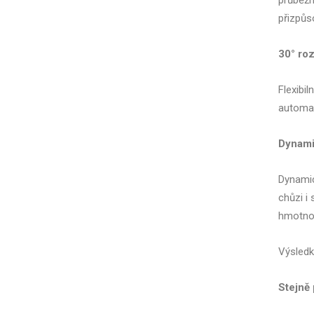
průběžn
přizpůs
30° ro
Flexibi
automat
Dynami
Dynamic
chůzi i
hmotnos
Výsledk
Stejně