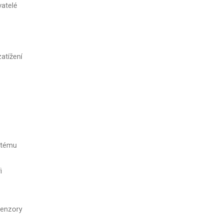
vatelé
atížení
stému
i
senzory