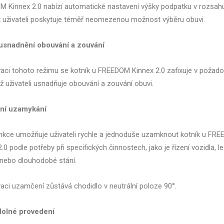
 Kinnex 2.0 nabízí automatické nastavení výšky podpatku v rozsahu
 uživateli poskytuje téměř neomezenou možnost výběru obuvi.
usnadnění obouvání a zouvání
vaci tohoto režimu se kotník u FREEDOM Kinnex 2.0 zafixuje v poža
ož uživateli usnadňuje obouvání a zouvání obuvi.
ní uzamykání
nkce umožňuje uživateli rychle a jednoduše uzamknout kotník u FR
.0 podle potřeby při specifických činnostech, jako je řízení vozidla, l
 nebo dlouhodobé stání.
vaci uzamčení zůstává chodidlo v neutrální poloze 90°.
olné provedení