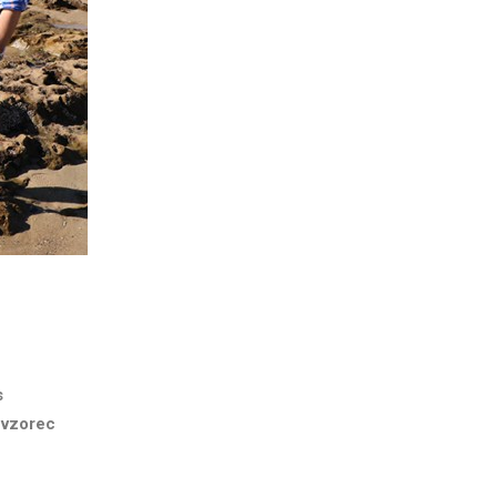
s
 vzorec