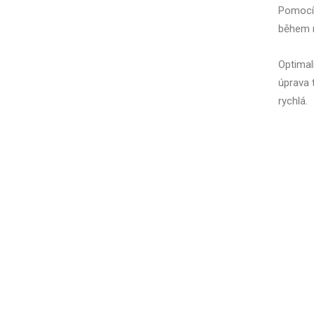
Pomocí 
během ně
Optimali
úprava t
rychlá.