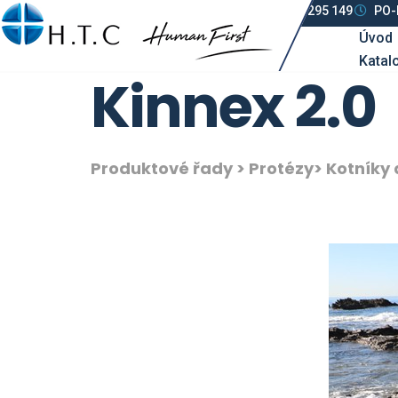
tel: (+420) 602 295 149
PO-P
Úvod
Katal
Kinnex 2.0
Produktové řady
>
Protézy
>
Kotníky