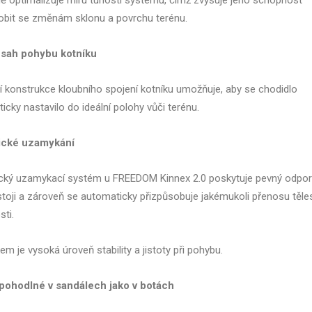
ě optimalizuje míru tuhosti systému, čímž zvyšuje jeho schopnost
obit se změnám sklonu a povrchu terénu.
zsah pohybu kotníku
lní konstrukce kloubního spojení kotníku umožňuje, aby se chodidlo
icky nastavilo do ideální polohy vůči terénu.
cké uzamykání
ký uzamykací systém u FREEDOM Kinnex 2.0 poskytuje pevný odpor 
 stoji a zároveň se automaticky přizpůsobuje jakémukoli přenosu těl
ti.
em je vysoká úroveň stability a jistoty při pohybu.
 pohodlné v sandálech jako v botách