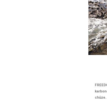
FREEDO
karbon
chůze.