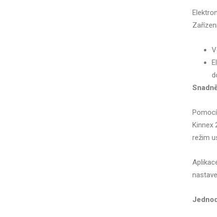
Elektro
Zařízen
V
E
d
Snadněj
Pomocí 
Kinnex 
režim u
Aplikac
nastave
Jednod